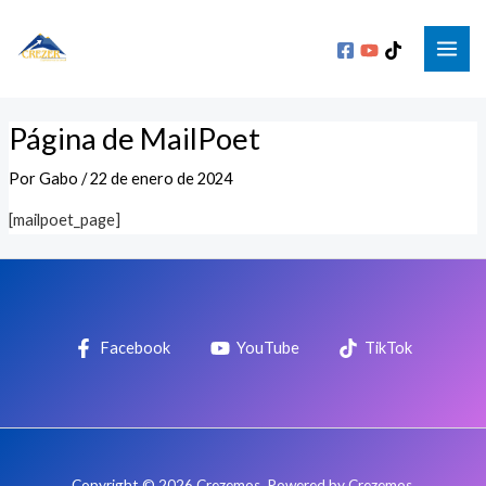
Ir
MAI
al
ME
contenido
Página de MailPoet
Por
Gabo
/
22 de enero de 2024
[mailpoet_page]
Facebook
YouTube
TikTok
Copyright © 2026 Crezemos. Powered by Crezemos.